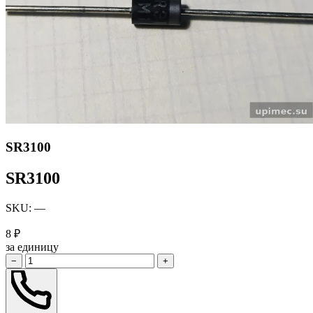
SR3100
SR3100
SKU: —
8 ₽
за единицу
−
+