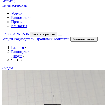
Упимец
Телемастерская
Услуги
Радиодетали
Прошивки
Контакты
+7 903 419-12-36
Заказать ремонт
Услуги
Радиодетали
Прошивки
Контакты
Заказать ремонт
Главная
›
Радиодетали
›
Диоды
›
SR3100
Диоды