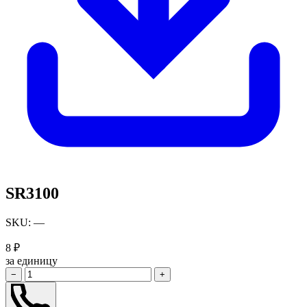
SR3100
SKU: —
8 ₽
за единицу
−
+